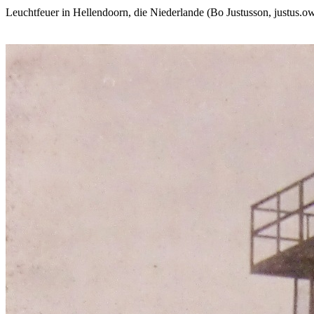
Leuchtfeuer in Hellendoorn, die Niederlande (Bo Justusson, justus.o