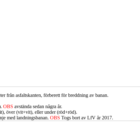
er från asfaltskanten, förberett för breddning av banan.
).
OBS
avstända sedan några år.
, över (vit+vit), eller under (röd+röd).
nje med landningsbanan.
OBS
Togs bort av LfV år 2017.