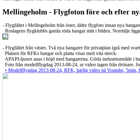
Mellingeholm - Flygfoton före och efter n
- Flygfältet i Mellingeholm från öster, äldre flygfoto innan nya hangar
Roslagens flygklubbs gamla röda hangar mitt i bilden. Norrtälje ligge
- Flygfältet från väster. Två nya hangarer för privatplan (grå med svarta
Platsen för RFKs hangar och platta visas med vita streck.
APAPI-ljusen anas i höjd med hangarerna. Görla industriområde i bak
Foto från modellflygdag 2013-08-24, ur video tagen från drönare. J
• Modellflygdag 2013-08-24, RFK, härlig video på Youtube, 5min, 