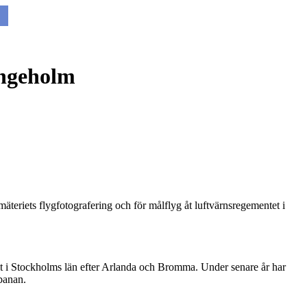
lingeholm
teriets flygfotografering och för målflyg åt luftvärnsregementet i
gfält i Stockholms län efter Arlanda och Bromma. Under senare år har
banan.