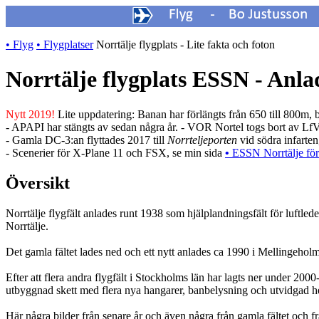
• Flyg
• Flygplatser
Norrtälje flygplats - Lite fakta och foton
Norrtälje flygplats ESSN - Anlad
Nytt 2019!
Lite uppdatering: Banan har förlängts från 650 till 800m,
- APAPI har stängts av sedan några år. - VOR Nortel togs bort av Lf
- Gamla DC-3:an flyttades 2017 till
Norrteljeporten
vid södra infarten
- Scenerier för X-Plane 11 och FSX, se min sida
•
ESSN Norrtälje fö
Översikt
Norrtälje flygfält anlades runt 1938 som hjälplandningsfält för luftl
Norrtälje.
Det gamla fältet lades ned och ett nytt anlades ca 1990 i Mellingeho
Efter att flera andra flygfält i Stockholms län har lagts ner under 200
utbyggnad skett med flera nya hangarer, banbelysning och utvidgad he
Här några bilder från senare år och även några från gamla fältet och 