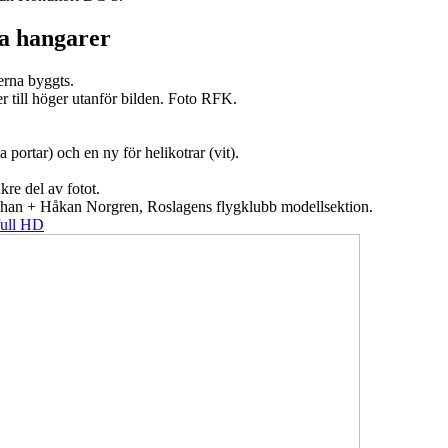
ya hangarer
erna byggts.
r till höger utanför bilden. Foto RFK.
 portar) och en ny för helikotrar (vit).
re del av fotot.
ohan + Håkan Norgren, Roslagens flygklubb modellsektion.
full HD