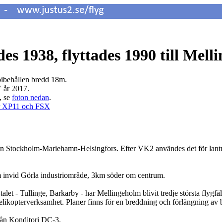
es 1938, flyttades 1990 till Mel
 bibehållen bredd 18m.
V år 2017.
, se
foton nedan
.
r XP11 och FSX
eden Stockholm-Mariehamn-Helsingfors. Efter VK2 användes det för lantmä
lm invid Görla industriområde, 3km söder om centrum.
0-talet - Tullinge, Barkarby - har Mellingeholm blivit tredje största fly
likopter­verksamhet. Planer finns för en breddning och förlängning av 
från Konditori DC-3.