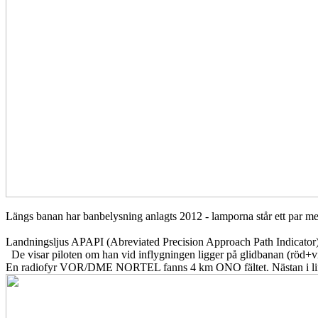
Längs banan har banbelysning anlagts 2012 - lamporna står ett par met
Landningsljus APAPI (Abreviated Precision Approach Path Indicator
De visar piloten om han vid inflygningen ligger på glidbanan (röd+vit)
En radiofyr VOR/DME NORTEL fanns 4 km ONO fältet. Nästan i li