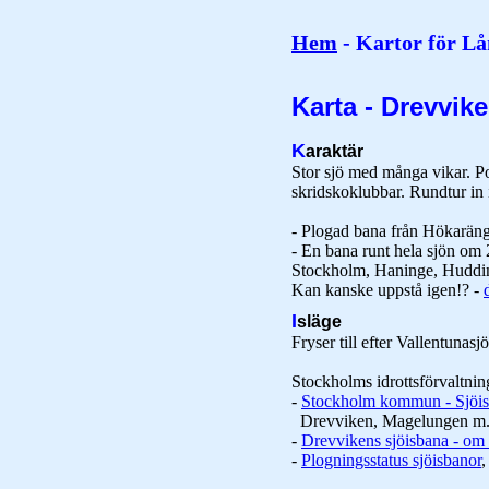
Hem
- Kartor för Lå
Karta - Drevvik
K
araktär
Stor sjö med många vikar. P
skridskoklubbar. Rundtur in i
- Plogad bana från Hökarän
- En bana runt hela sjön o
Stockholm, Haninge, Huddi
Kan kanske uppstå igen!? -
I
släge
Fryser till efter Vallentunas
Stockholms idrottsförvaltnin
-
Stockholm kommun - Sjöis
Drevviken, Magelungen m.f
-
Drevvikens sjöisbana - om
-
Plogningsstatus sjöisbanor
,