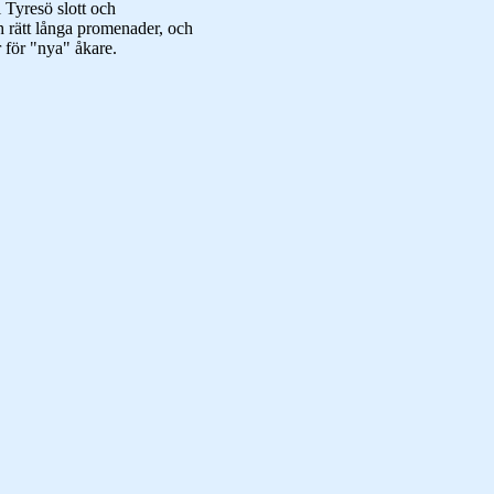
l Tyresö slott och
h rätt långa promenader, och
r för "nya" åkare.