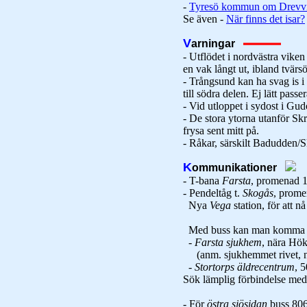
-
Tyresö kommun om Drevvi
Se även -
När finns det isar?
V
arningar
- Utflödet i nordvästra vike
en vak långt ut, ibland tvärs
- Trångsund kan ha svag is i
till södra delen. Ej lätt passe
- Vid utloppet i sydost i Gu
- De stora ytorna utanför Sk
frysa sent mitt på.
- Råkar, särskilt Badudden
K
ommunikationer
- T-bana
Farsta
, promenad 1
- Pendeltåg t.
Skogås
, prome
Nya
Vega
station, för att n
Med buss kan man komma när
-
Farsta sjukhem
, nära Hö
(anm. sjukhemmet rivet, 
-
Stortorps äldrecentrum
, 
Sök lämplig förbindelse me
- För
östra sjösidan
buss 806