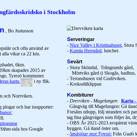
ngfärdsskridsko i Stockholm
en
, Bo Justusson
S
erveringar
-
Nice Valley i Kristinahuset
, Stora 
opulär och ofta använd av
-
Kumla Herrgård
, luncher.
 alla vikar ca 22 km.
S
evärt
gsbadet, 6km.
- Stora Sköndal, Trångsunds gård,
m 20km skapades 2015 av
Mörtviks gård (i Skogås, badhus, 
nge, Tyresö kommuner.
- Terrasshusen vid Gudöviken.
deras karta
i ny flik.
- Krokodilklippan
K
ombiturer
jön och Norrviken.
-
Drevviken - Magelungen
Karta
- 
Gångväg till Magelungen: Gå iland
g plogar och har israpporter:
Forsåns utlopp, följ stranden och p
banor:
tag fina gångvägen som följer ån, d
l.
- OBS År 2021-2023 avspärrat väst
 plogning
byggen. Gå iland öster om.
 Sthm-sida hos Google
-
Småsjöar mot Tyresö
:
Från
Gudö
k