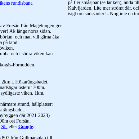
på fler småsjöar (se länken), ända til
kens rundisbana
Kalvfjärden. Lite mer strömt där, oc
isigt om snö-vinter! - Nog inte en tu
n av Forsån från Magelungen ger
över! Åk längs norra sidan.
 början, och man vill gärna åka
ra på land.
döviken.
rubba och i södra viken kan
/Skogås-Fornudden.
,2km t. Hökarängsbadet.
nadstigar österut 700m.
å sydligaste viken, 1km.
mare strand, hållplatser:
karängsbadet.
nybyggen där 2021-2023)
500m ost Forsån.
d
SL
eller
Google
.
,807 från Gullmarsplan till