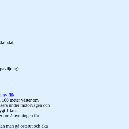
Sköndal.
paviljong)
i ny flik
 100 meter väster om
assera under motorvägen och
rygt 1 km.
er om åmynningen för
an man gå österut och åka