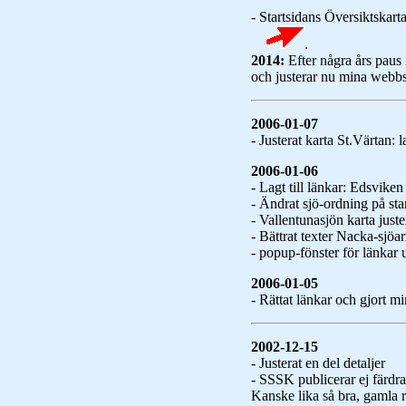
- Startsidans Översiktskart
.
2014:
Efter några års paus 
och justerar nu mina webbs
2006-01-07
- Justerat karta St.Värtan: 
2006-01-06
- Lagt till länkar: Edsviken
- Ändrat sjö-ordning på star
- Vallentunasjön karta jus
- Bättrat texter Nacka-sjöa
- popup-fönster för länkar u
2006-01-05
- Rättat länkar och gjort min
2002-12-15
- Justerat en del detaljer
- SSSK publicerar ej färdra
Kanske lika så bra, gamla 