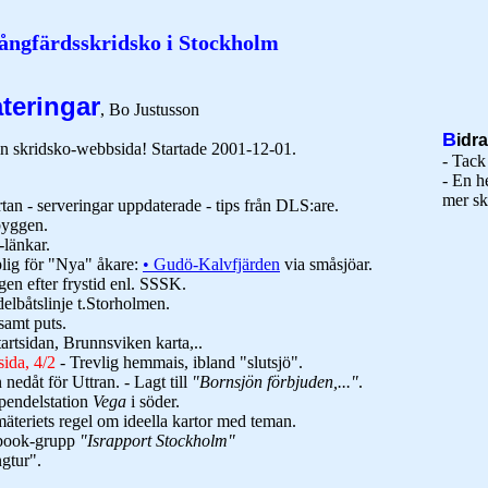
ångfärdsskridsko i Stockholm
teringar
, Bo Justusson
B
idr
n skridsko-webbsida! Startade 2001-12-01.
- Tack
- En he
mer s
tan - serveringar uppdaterade - tips från DLS:are.
byggen.
é-länkar.
lig för "Nya" åkare:
• Gudö-Kalvfjärden
via småsjöar.
ngen efter frystid enl. SSSK.
ndelbåtslinje t.Storholmen.
 samt puts.
tartsidan, Brunnsviken karta,..
ida, 4/2
- Trevlig hemmais, ibland "slutsjö".
 nedåt för Uttran. - Lagt till
"Bornsjön förbjuden,..."
.
 pendelstation
Vega
i söder.
äteriets regel om ideella kartor med teman.
cebook-grupp
"Israpport Stockholm"
gtur".