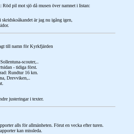
a: Röd pil mot sjö då musen över namnet i listan:
i skridskoåkandet är jag nu igång igen,
idor.
lagt till namn för Kyrkfjärden
 Sollentuna-scouter,..
tsidan - tidiga först.
terad: Rundtur 16 km.
rna, Drevviken,..
t.
dre justeringar i texter.
pporter alls för allmänheten. Förut en vecka efter turen.
rapporter kan missleda.