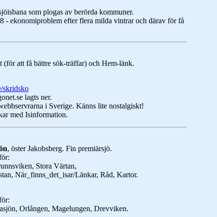
sjöisbana som plogas av berörda kommuner.
18 - ekonomiproblem efter flera milda vintrar och därav för få
 (för att få bättre sök-träffar) och Hem-länk.
/skridsko
net.se lagts ner.
bbservrarna i Sverige. Känns lite nostalgiskt!
nkar med Isinformation.
ön
, öster Jakobsberg. Fin premiärsjö.
för:
nnsviken, Stora Värtan,
an, När_finns_det_isar/Länkar, Råd, Kartor.
för:
sjön, Orlången, Magelungen, Drevviken.