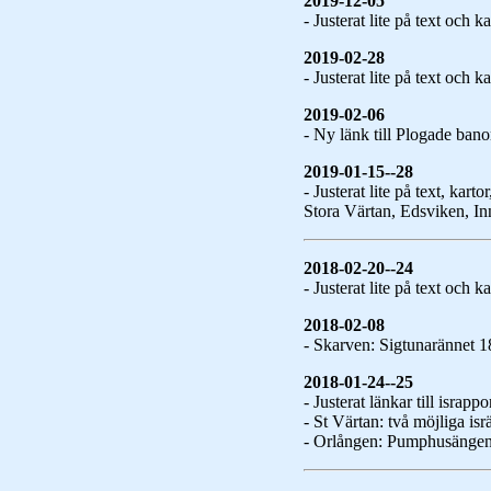
2019-12-05
- Justerat lite på text och 
2019-02-28
- Justerat lite på text och 
2019-02-06
- Ny länk till Plogade ban
2019-01-15--28
- Justerat lite på text, kar
Stora Värtan, Edsviken, Inn
2018-02-20--24
- Justerat lite på text och
2018-02-08
- Skarven: Sigtunarännet 18
2018-01-24--25
- Justerat länkar till israp
- St Värtan: två möjliga is
- Orlången: Pumphusängen 