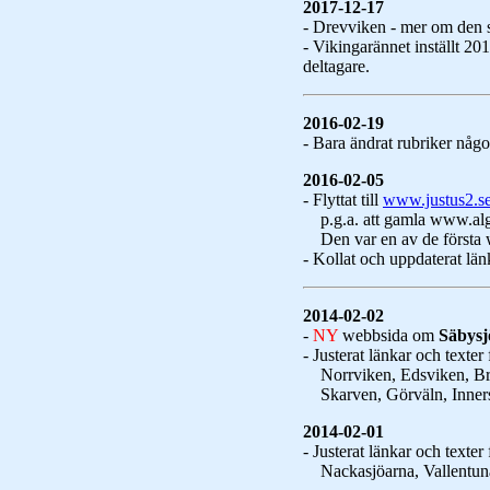
2017-12-17
- Drevviken - mer om den 
- Vikingarännet inställt 20
deltagare.
2016-02-19
- Bara ändrat rubriker något
2016-02-05
- Flyttat till
www.justus2.se
p.g.a. att gamla www.algo
Den var en av de första we
- Kollat och uppdaterat lä
2014-02-02
-
NY
webbsida om
Säbysj
- Justerat länkar och texter 
Norrviken, Edsviken, Bru
Skarven, Görväln, Innerst
2014-02-01
- Justerat länkar och texter 
Nackasjöarna, Vallentuna