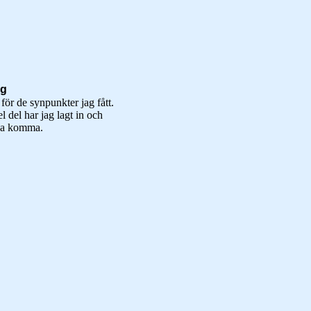
ag
 för de synpunkter jag fått.
l del har jag lagt in och
ka komma.