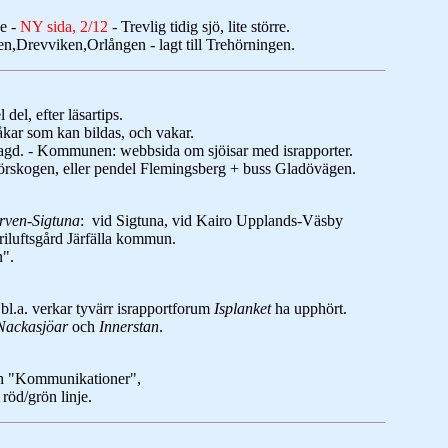
e -
NY sida, 2/12
- Trevlig tidig sjö, lite större.
n,Drevviken,Orlången - lagt till Trehörningen.
 del, efter läsartips.
åkar som kan bildas, och vakar.
llagd. - Kommunen: webbsida om sjöisar med israpporter.
Sörskogen, eller pendel Flemingsberg + buss Gladövägen.
rven-Sigtuna
: vid Sigtuna, vid Kairo Upplands-Väsby
iluftsgård Järfälla kommun.
n".
, bl.a. verkar tyvärr israpportforum
Isplanket
ha upphört.
Nackasjöar
och
Innerstan
.
och "Kommunikationer",
 röd/grön linje.