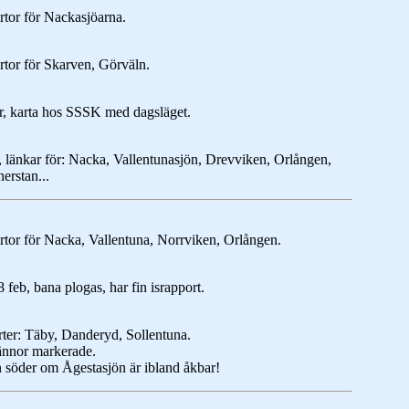
kartor för Nackasjöarna.
kartor för Skarven, Görväln.
or, karta hos SSSK med dagsläget.
tor, länkar för: Nacka, Vallentunasjön, Drevviken, Orlången,
erstan...
 kartor för Nacka, Vallentuna, Norrviken, Orlången.
 feb, bana plogas, har fin israpport.
porter: Täby, Danderyd, Sollentuna.
rännor markerade.
söder om Ågestasjön är ibland åkbar!