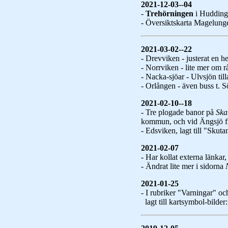
2021-12-03--04
-
Trehörningen
i Hudding
- Översiktskarta Magelunge
2021-03-02--22
- Drevviken - justerat en hel
- Norrviken - lite mer om r
- Nacka-sjöar - Ulvsjön ti
- Orlången - även buss t. 
2021-02-10--18
- Tre plogade banor på
Ska
kommun, och vid Ängsjö fr
- Edsviken, lagt till "Skuta
2021-02-07
- Har kollat externa länkar
- Ändrat lite mer i sidorna
2021-01-25
- I rubriker "Varningar" 
lagt till kartsymbol-bilder: