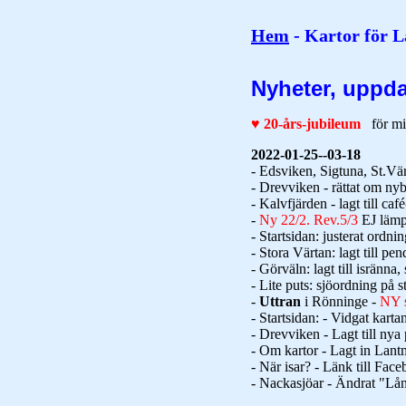
Hem
- Kartor för L
Nyheter, uppda
♥ 20-års-jubileum
för mi
2022-01-25--03-18
- Edsviken, Sigtuna, St.Vär
- Drevviken - rättat om ny
- Kalvfjärden - lagt till caf
-
Ny 22/2. Rev.5/3
EJ lämp
- Startsidan: justerat ordni
- Stora Värtan: lagt till pe
- Görväln: lagt till isränna,
- Lite puts: sjöordning på s
-
Uttran
i Rönninge -
NY s
- Startsidan: - Vidgat kartan
- Drevviken - Lagt till nya
- Om kartor - Lagt in Lantm
- När isar? - Länk till Fa
- Nackasjöar - Ändrat "Lån